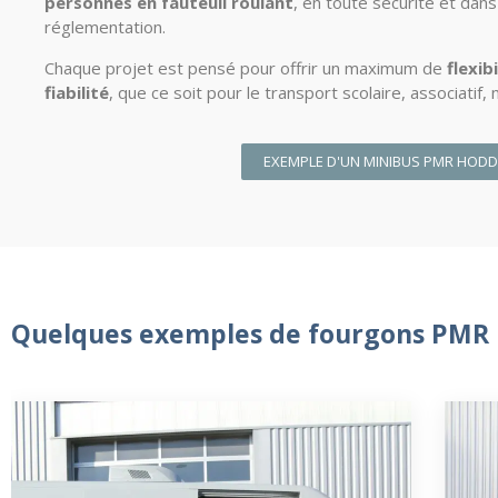
personnes en fauteuil roulant
, en toute sécurité et dans
réglementation.
Chaque projet est pensé pour offrir un maximum de
flexib
fiabilité
, que ce soit pour le transport scolaire, associatif,
EXEMPLE D'UN MINIBUS PMR HODD
Quelques exemples de fourgons PMR H