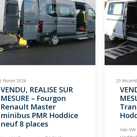
 février 2026
23 décemb
VENDU, REALISE SUR
VEND
MESURE – Fourgon
MESU
Renault Master
Tran
minibus PMR Hoddice
Hodd
neuf 8 places
Van VW