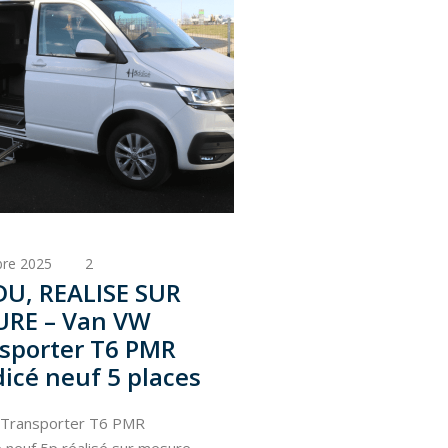
re 2025
2
25 juillet 2025
U, REALISE SUR
VENDU, R
RE – Van VW
MESURE –
sporter T6 PMR
MERCEDES
icé neuf 5 places
PMR Hodd
places
 Transporter T6 PMR