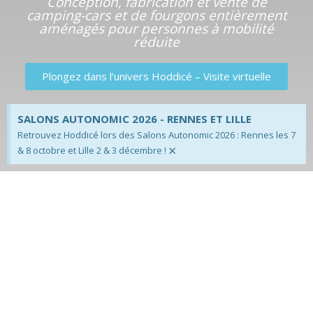
Conception, fabrication et vente de
camping-cars et de fourgons entièrement
aménagés pour personnes à mobilité
réduite
Plongez dans l’univers Hoddicé – Visite virtuelle
SALONS AUTONOMIC 2026 - RENNES ET LILLE
Retrouvez Hoddicé lors des Salons Autonomic 2026 : Rennes les 7
×
& 8 octobre et Lille 2 & 3 décembre !