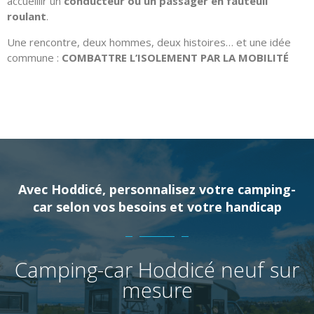
accueillir un
conducteur ou un passager en fauteuil
roulant
.
Une rencontre, deux hommes, deux histoires… et une idée
commune :
COMBATTRE L’ISOLEMENT PAR LA MOBILITÉ
Avec Hoddicé, personnalisez votre camping-
car
selon vos besoins et votre handicap
Camping-car Hoddicé neuf sur
mesure