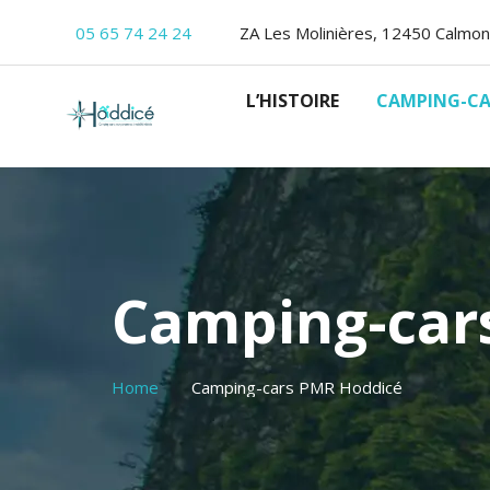
05 65 74 24 24
ZA Les Molinières, 12450 Calmon
L’HISTOIRE
CAMPING-CA
Camping-car
Home
Camping-cars PMR Hoddicé