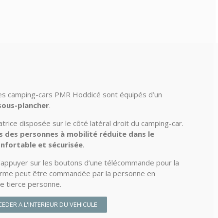
les camping-cars PMR Hoddicé sont équipés d’un
sous-plancher
.
atrice disposée sur le côté latéral droit du camping-car.
cès des personnes à mobilité réduite dans le
nfortable et sécurisée
.
t d’appuyer sur les boutons d’une télécommande pour la
eforme peut être commandée par la personne en
ne tierce personne.
CEDER A L'INTERIEUR DU VEHICULE