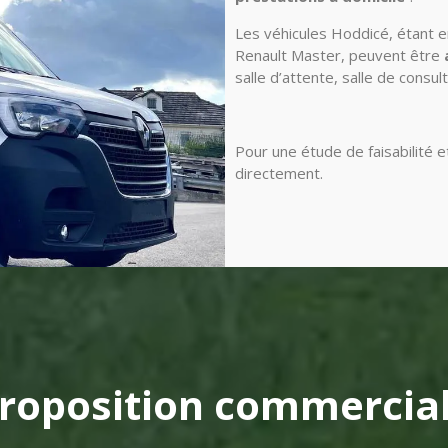
Les véhicules Hoddicé, étant e
Renault Master, peuvent être
salle d’attente, salle de consul
Pour une étude de faisabilité et
directement.
roposition commercia