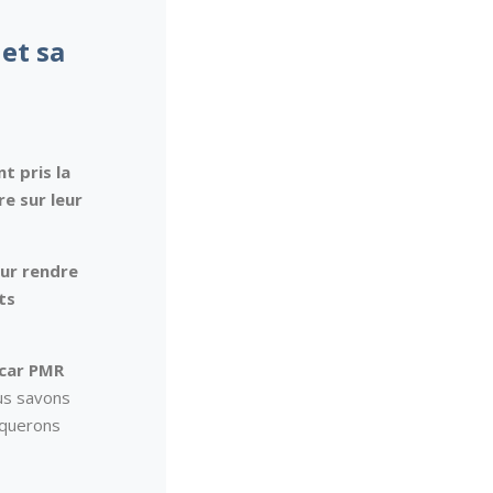
et sa
t pris la
re sur leur
ur rendre
ts
-car PMR
us savons
nquerons