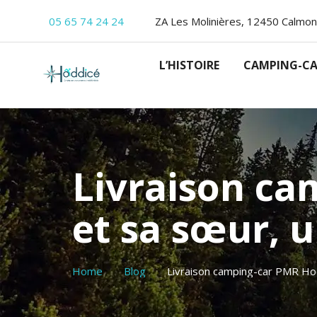
05 65 74 24 24
ZA Les Molinières, 12450 Calmon
L’HISTOIRE
CAMPING-CA
Livraison ca
et sa sœur, 
Home
Blog
Livraison camping-car PMR Hod