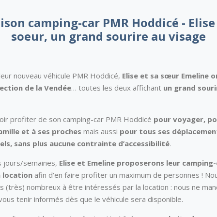
aison camping-car PMR Hoddicé - Elise 
soeur, un grand sourire au visage
 leur nouveau véhicule PMR Hoddicé,
Elise et sa sœur Emeline on
rection de la Vendée
… toutes les deux affichant
un grand souri
voir profiter de son camping-car PMR Hoddicé
pour voyager, po
famille et à ses proches
mais aussi
pour tous ses déplacemen
ls, sans plus aucune contrainte d’accessibilité
.
es jours/semaines,
Elise et Emeline proposerons leur camping
 location
afin d’en faire profiter un maximum de personnes ! No
s (très) nombreux à être intéressés par la location : nous ne ma
ous tenir informés dès que le véhicule sera disponible.