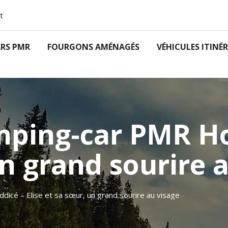
t
RS PMR
FOURGONS AMÉNAGÉS
VÉHICULES ITINÉ
mping-car PMR Ho
un grand sourire 
dicé – Elise et sa sœur, un grand sourire au visage