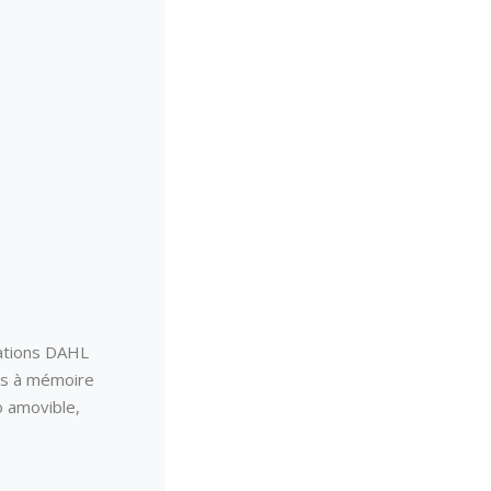
xations DAHL
las à mémoire
o amovible,