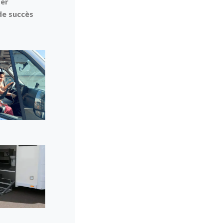
ser
de succès