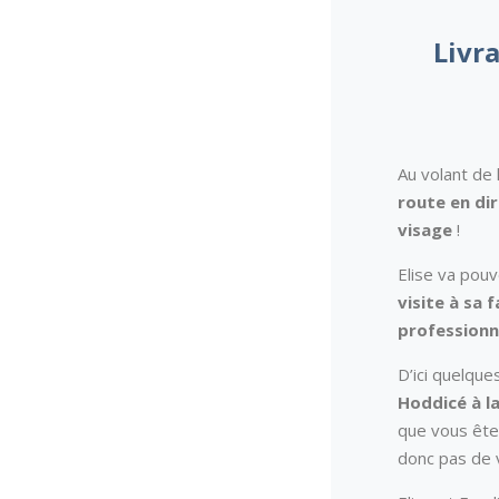
Livr
Au volant de
route en di
visage
!
Elise va pou
visite à sa 
professionne
D’ici quelqu
Hoddicé à la
que vous ête
donc pas de v