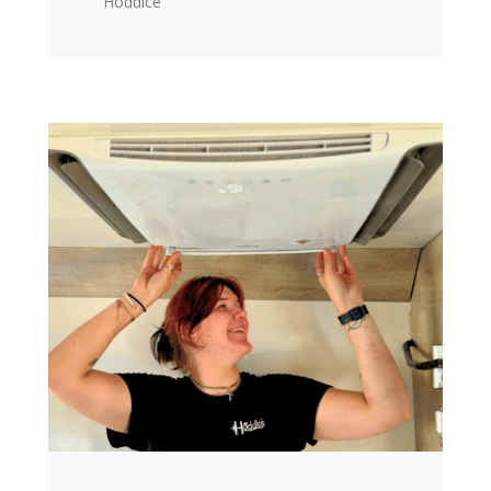
Hoddicé