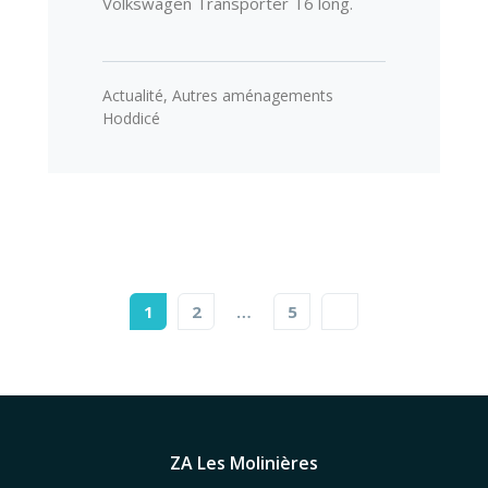
Volkswagen Transporter T6 long.
Actualité
,
Autres aménagements
Hoddicé
1
2
…
5
ZA Les Molinières