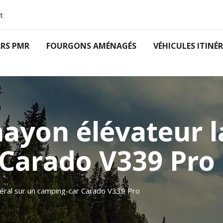
t
RS PMR
FOURGONS AMÉNAGÉS
VÉHICULES ITINÉ
hayon élévateur l
Carado V339 Pro
atéral sur un camping-car Carado V339 Pro