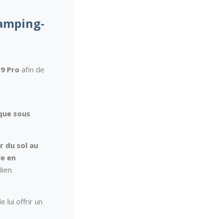
camping-
9 Pro
afin de
que
sous
r du sol au
le en
ien.
lui offrir un