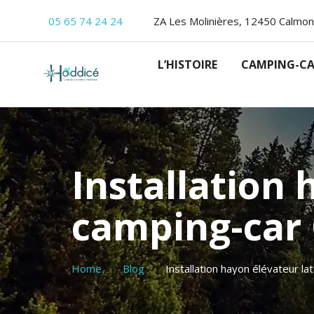
05 65 74 24 24
ZA Les Molinières, 12450 Calmon
L’HISTOIRE
CAMPING-CA
Installation 
camping-car 
Home
Blog
Installation hayon élévateur l