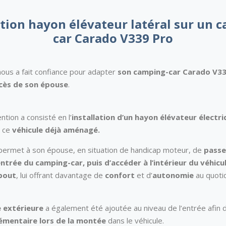
ation hayon élévateur latéral sur un 
car Carado V339 Pro
nous a fait confiance pour adapter
son camping-car Carado V33
accès de son épouse
.
ntion a consisté en l’
installation d’un hayon élévateur
électri
 ce
véhicule déjà aménagé.
ermet à son épouse, en situation de handicap moteur, de
passe
entrée du camping-car, puis d’accéder à l’intérieur du véhicu
bout
, lui offrant davantage de
confort
et d’
autonomie
au quotid
 extérieure
a également été ajoutée au niveau de l’entrée afin de 
émentaire lors de la montée
dans le véhicule.