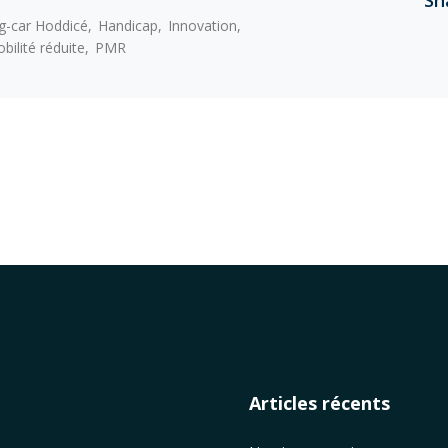
Sh
g-car Hoddicé
Handicap
Innovation
ilité réduite
PMR
Articles récents