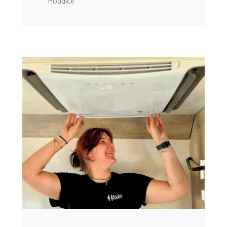
Hoddicé