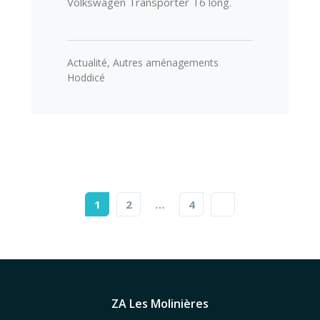
Volkswagen Transporter T6 long.
Actualité
,
Autres aménagements
Hoddicé
1
2
…
4
ZA Les Molinières