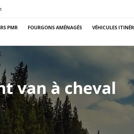
t
RS PMR
FOURGONS AMÉNAGÉS
VÉHICULES ITINÉ
 van à cheval