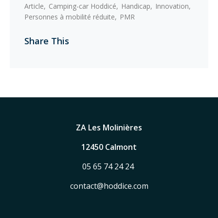
Article
Camping-car Hoddicé
Handicap
Innovation
Personnes à mobilité réduite
PMR
Share This
ZA Les Molinières
12450 Calmont
05 65 74 24 24
contact@hoddice.com