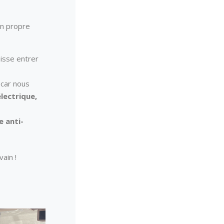
on propre
isse entrer
 car nous
lectrique,
 anti-
ain !