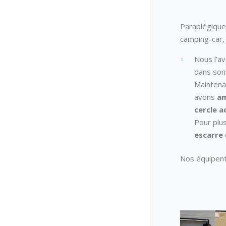
Paraplégique
camping-car,
Nous l’a
dans son 
Maintena
avons
am
cercle a
Pour plu
escarre
Nos équipent 