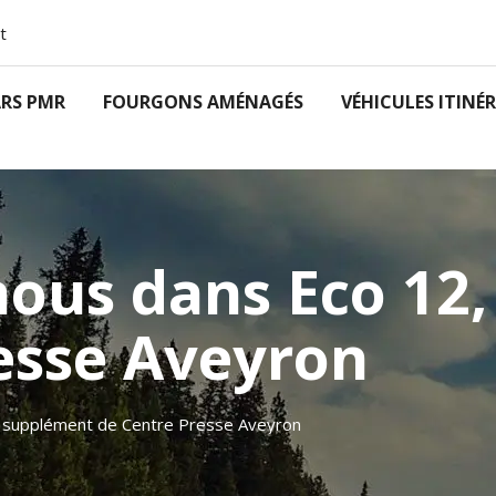
t
RS PMR
FOURGONS AMÉNAGÉS
VÉHICULES ITINÉ
nous dans Eco 12
esse Aveyron
2, supplément de Centre Presse Aveyron