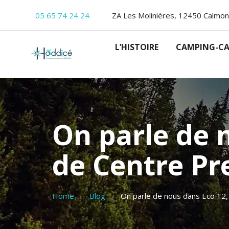
05 65 74 24 24
ZA Les Molinières, 12450 Calmon
L’HISTOIRE
CAMPING-CA
On parle de 
de Centre Pr
Home
Blog
On parle de nous dans Eco 1