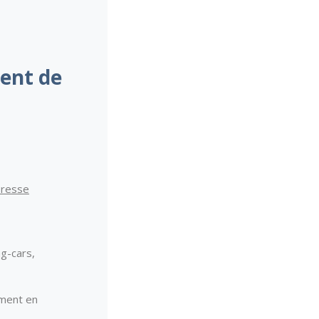
ment de
Presse
g-cars,
ement en