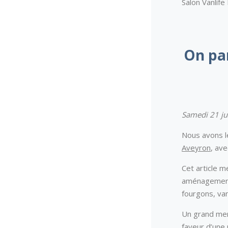
Salon Vanlif
On par
Samedi 21 j
Nous avons le
Aveyron
, av
Cet article m
aménagement 
fourgons, van
Un grand mer
faveur d’une m