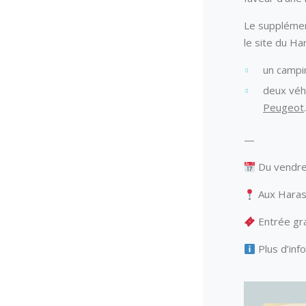
Le supplémen
le site du Ha
un campi
deux véh
Peugeot
—
Du vendred
Aux Haras
Entrée gra
Plus d’info