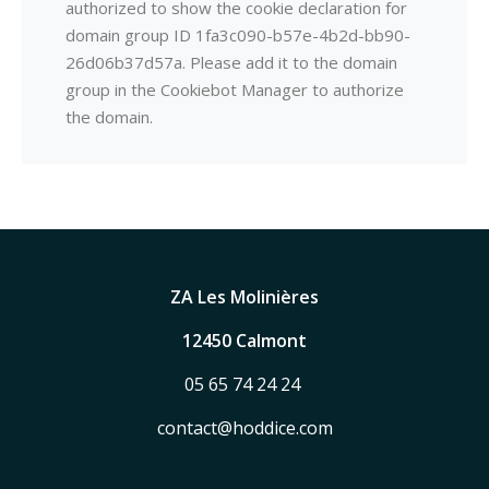
authorized to show the cookie declaration for
domain group ID 1fa3c090-b57e-4b2d-bb90-
26d06b37d57a. Please add it to the domain
group in the Cookiebot Manager to authorize
the domain.
ZA Les Molinières
12450 Calmont
05 65 74 24 24
contact@hoddice.com