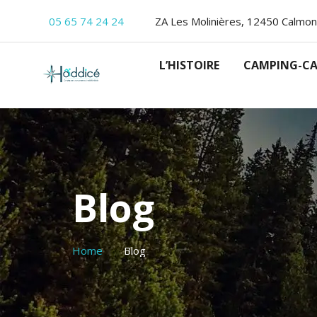
05 65 74 24 24
ZA Les Molinières, 12450 Calmon
L’HISTOIRE
CAMPING-CA
Blog
Home
Blog