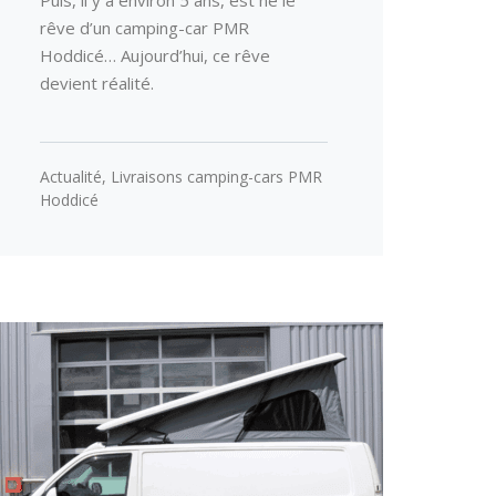
Puis, il y a environ 5 ans, est né le
rêve d’un camping-car PMR
Hoddicé… Aujourd’hui, ce rêve
devient réalité.
Actualité
,
Livraisons camping-cars PMR
Hoddicé